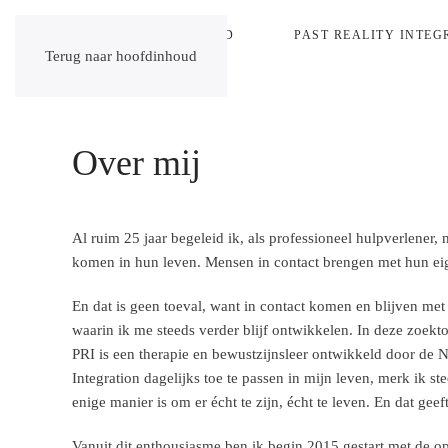
HOME
AANBOD
PAST REALITY INTEGR
Terug naar hoofdinhoud
Over mij
Al ruim 25 jaar begeleid ik, als professioneel hulpverlener
komen in hun leven. Mensen in contact brengen met hun eigen
En dat is geen toeval, want in contact komen en blijven me
waarin ik me steeds verder blijf ontwikkelen. In deze zoekto
PRI is een therapie en bewustzijnsleer ontwikkeld door de
Integration dagelijks toe te passen in mijn leven, merk ik ste
enige manier is om er écht te zijn, écht te leven. En dat geef
Vanuit dit enthousiasme ben ik begin 2015 gestart met de ople