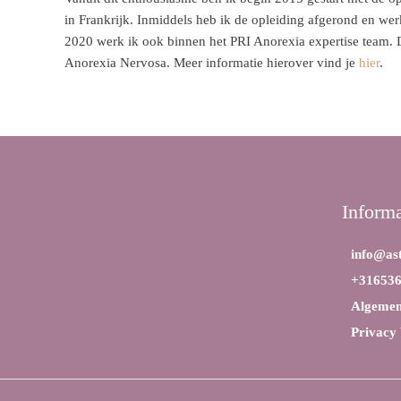
in Frankrijk. Inmiddels heb ik de opleiding afgerond en werk 
2020 werk ik ook binnen het PRI Anorexia expertise team. D
Anorexia Nervosa. Meer informatie hierover vind je
hier
.
Informa
info@ast
+31653
Algemen
Privacy 