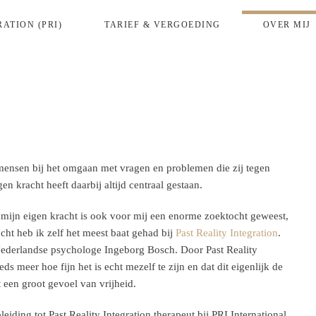
ATION (PRI)
TARIEF & VERGOEDING
OVER MIJ
, mensen bij het omgaan met vragen en problemen die zij tegen
 kracht heeft daarbij altijd centraal gestaan.
t mijn eigen kracht is ook voor mij een enorme zoektocht geweest,
cht heb ik zelf het meest baat gehad bij
Past Reality Integration
.
 Nederlandse psychologe Ingeborg Bosch. Door Past Reality
eds meer hoe fijn het is echt mezelf te zijn en dat dit eigenlijk de
t een groot gevoel van vrijheid.
iding tot Past Reality Integration therapeut bij PRI International